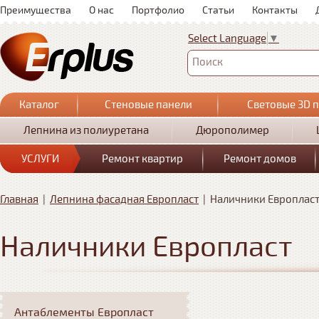
Преимущества
О нас
Портфолио
Статьи
Контакты
Select Language
▼
Поиск
Каталог
Стеновые панели
Световые 3D 
Лепнина из полиуретана
Дюрополимер
УСЛУГИ
Ремонт квартир
Ремонт домов
Главная
|
Лепнина фасадная Европласт
|
Наличники Европлас
Наличники Европласт
Антаблементы Европласт