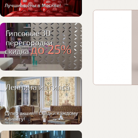
Лучшие цены в Москве!
Гипсовые 3D
перегородки
до 25%
скидка
Лепнина из гипса
Супер акция!!! Скидки каждому
клиенту!