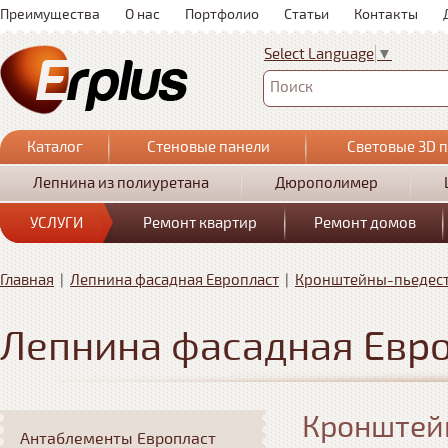
Преимущества
О нас
Портфолио
Статьи
Контакты
Select Language
▼
Поиск
Каталог
Стеновые панели
Световые 3D 
Лепнина из полиуретана
Дюрополимер
УСЛУГИ
Ремонт квартир
Ремонт домов
Главная
|
Лепнина фасадная Европласт
|
Кронштейны-пьедест
Лепнина фасадная Евр
Кронштейн
Антаблементы Европласт