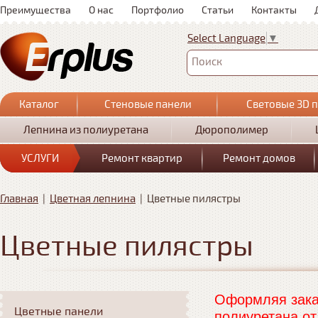
Преимущества
О нас
Портфолио
Статьи
Контакты
Select Language
▼
Поиск
Каталог
Стеновые панели
Световые 3D 
Лепнина из полиуретана
Дюрополимер
УСЛУГИ
Ремонт квартир
Ремонт домов
Главная
|
Цветная лепнина
|
Цветные пилястры
Цветные пилястры
Оформляя заказ
Цветные панели
полиуретана от