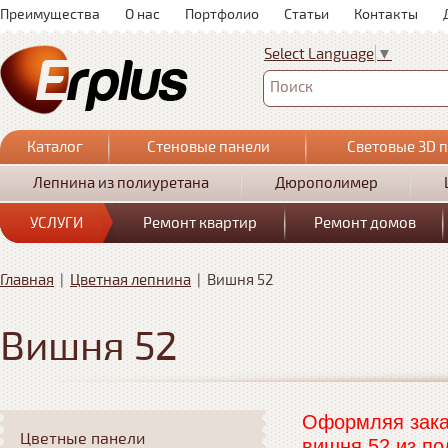
Преимущества
О нас
Портфолио
Статьи
Контакты
Select Language
▼
Поиск
Каталог
Стеновые панели
Световые 3D 
Лепнина из полиуретана
Дюрополимер
УСЛУГИ
Ремонт квартир
Ремонт домов
Главная
|
Цветная лепнина
|
Вишня 52
Вишня 52
Оформляя заказ
Цветные панели
вишня 52 из по