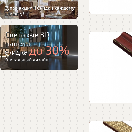
Супер акция!!! Скидки каждому
клиенту!
Световые 3D
панели
до 30%
скидка
Уникальный дизайн!