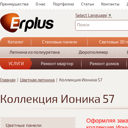
Преимущества
О нас
Портфолио
Статьи
Контакты
Select Language
▼
Поиск
Каталог
Стеновые панели
Световые 3D 
Лепнина из полиуретана
Дюрополимер
УСЛУГИ
Ремонт квартир
Ремонт домов
Главная
|
Цветная лепнина
|
Коллекция Ионика 57
Коллекция Ионика 57
Оформляя заказ
Цветные панели
коллекция Иони