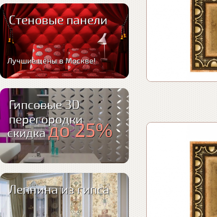
Стеновые панели
Лучшие цены в Москве!
Гипсовые 3D
перегородки
до 25%
скидка
Лепнина из гипса