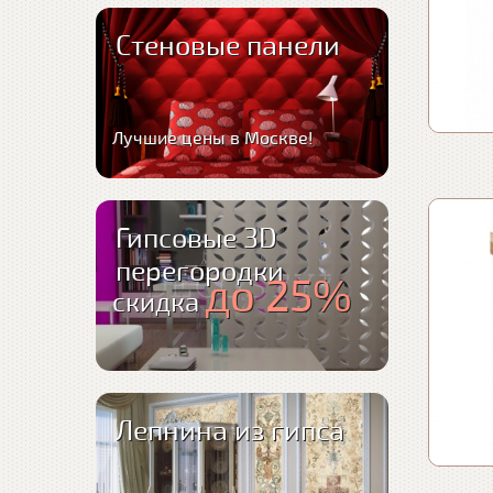
Стеновые панели
Лучшие цены в Москве!
Гипсовые 3D
перегородки
до 25%
скидка
Лепнина из гипса