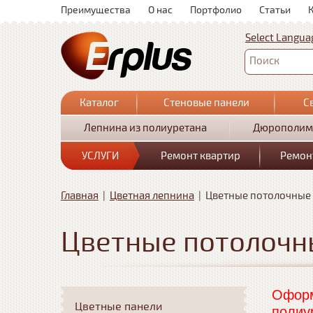
Преимущества
О нас
Портфолио
Статьи
Select Langua
Поиск
Каталог
Стеновые панели
С
Лепнина из полиуретана
Дюрополим
УСЛУГИ
Ремонт квартир
Ремон
Главная
|
Цветная лепнина
|
Цветные потолочные
Цветные потолочн
Оформ
Цветные панели
полиу