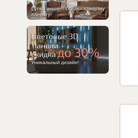
Супер акция!!! Скидки каждому
клиенту!
Световые 3D
панели
до 30%
скидка
Уникальный дизайн!