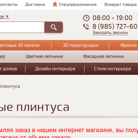
Контакты
Доставка
Спецпредложения
Возврат товара
08:00 - 19:00
ge
▼
8 (985) 727-6
Заказать звонок
ветовые 3D панели
3D перегородки
Фрески 
ер
Цветная лепнина
Фасадная лепнина
т домов
Дизайн интерьера
Стили интерьера
 плинтуса
ые плинтуса
ляя заказ в нашем интернет магазине, вы полу
ретана от объема заказа: