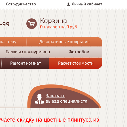
Сотрудничество
Личный кабинет
Корзина
0-99
0
товаров
на
0
руб.
на стену
Декоративные покрытия
Балки из полиуретана
Фотообои
Ремонт комнат
Расчет стоимости
Заказать
выезд специалиста
чаете скидку на цветные плинтуса из