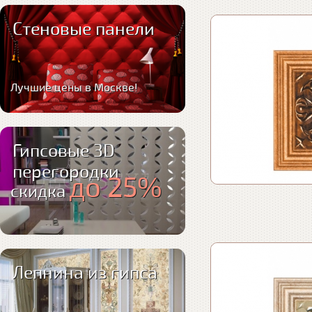
Стеновые панели
Лучшие цены в Москве!
Гипсовые 3D
перегородки
до 25%
скидка
Лепнина из гипса