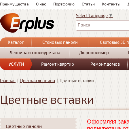
Преимущества
О нас
Портфолио
Статьи
Контакты
Select Language
▼
Поиск
Каталог
Стеновые панели
Световые 3D 
Лепнина из полиуретана
Дюрополимер
УСЛУГИ
Ремонт квартир
Ремонт домов
Главная
|
Цветная лепнина
|
Цветные вставки
Цветные вставки
Оформляя заказ
Цветные панели
полиуретана от