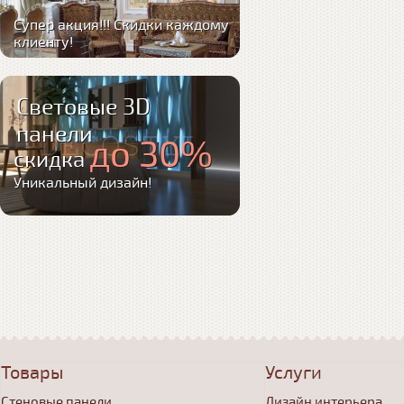
Супер акция!!! Скидки каждому
клиенту!
Световые 3D
панели
до 30%
скидка
Уникальный дизайн!
Товары
Услуги
Стеновые панели
Дизайн интерьера