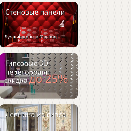
Стеновые панели
Лучшие цены в Москве!
Гипсовые 3D
перегородки
до 25%
скидка
Лепнина из гипса