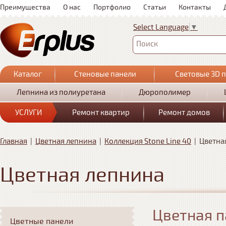
Преимущества
О нас
Портфолио
Статьи
Контакты
Select Language
▼
Поиск
Каталог
Стеновые панели
Световые 3D 
Лепнина из полиуретана
Дюрополимер
УСЛУГИ
Ремонт квартир
Ремонт домов
Главная
|
Цветная лепнина
|
Коллекция Stone Line 40
|
Цветна
Цветная лепнина
Цветная п
Цветные панели