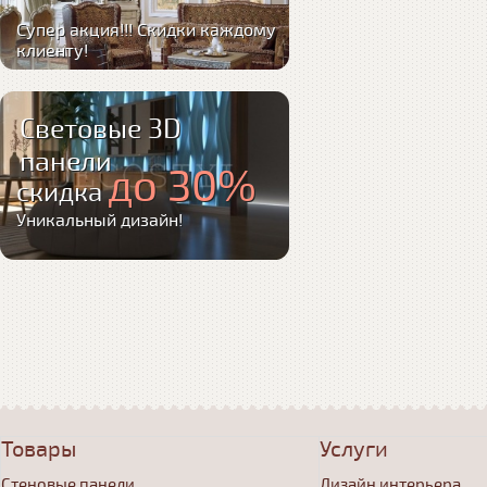
Супер акция!!! Скидки каждому
клиенту!
Световые 3D
панели
до 30%
скидка
Уникальный дизайн!
Товары
Услуги
Стеновые панели
Дизайн интерьера