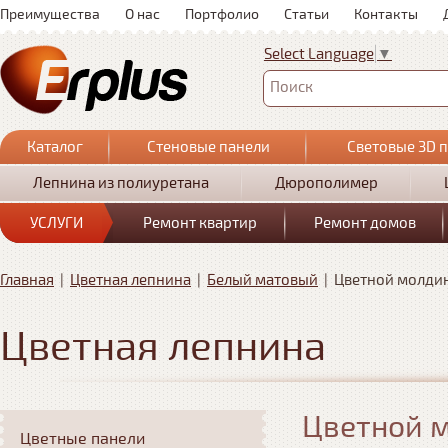
Преимущества
О нас
Портфолио
Статьи
Контакты
Select Language
▼
Поиск
Каталог
Стеновые панели
Световые 3D 
Лепнина из полиуретана
Дюрополимер
УСЛУГИ
Ремонт квартир
Ремонт домов
Главная
|
Цветная лепнина
|
Белый матовый
|
Цветной молдин
Цветная лепнина
Цветной м
Цветные панели