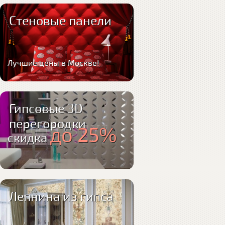
Стеновые панели
Лучшие цены в Москве!
Гипсовые 3D
перегородки
до 25%
скидка
Лепнина из гипса