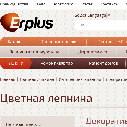
Преимущества
О нас
Портфолио
Статьи
Контакты
Select Language
▼
Поиск
Каталог
Стеновые панели
Световые 3D 
Лепнина из полиуретана
Дюрополимер
УСЛУГИ
Ремонт квартир
Ремонт домов
Главная
|
Цветная лепнина
|
Интерьерные панели
|
Декоратив
Цветная лепнина
Декоратив
Цветные панели