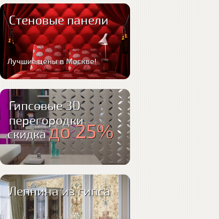
Стеновые панели
Лучшие цены в Москве!
Гипсовые 3D
перегородки
до 25%
скидка
Лепнина из гипса