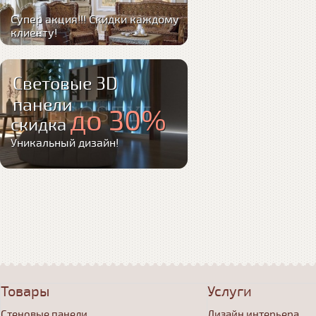
Супер акция!!! Скидки каждому
клиенту!
Световые 3D
панели
до 30%
скидка
Уникальный дизайн!
Товары
Услуги
Стеновые панели
Дизайн интерьера