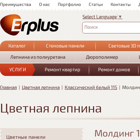
Преимущества
О нас
Портфолио
Статьи
Контакты
Select Language
▼
Поиск
Каталог
Стеновые панели
Световые 3D 
Лепнина из полиуретана
Дюрополимер
УСЛУГИ
Ремонт квартир
Ремонт домов
Главная
|
Цветная лепнина
|
Классический белый 115
|
Молдинг
Цветная лепнина
Молдинг 1
Цветные панели