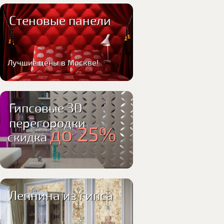
Стеновые панели
Лучшие цены в Москве!
Гипсовые 3D
перегородки
до 25%
скидка
Лепнина из гипса