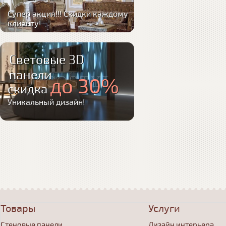
Супер акция!!! Скидки каждому
клиенту!
Световые 3D
панели
до 30%
скидка
Уникальный дизайн!
Товары
Услуги
Стеновые панели
Дизайн интерьера