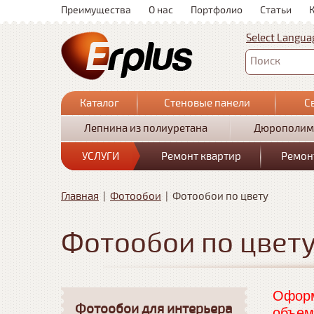
Преимущества
О нас
Портфолио
Статьи
Select Langua
Поиск
Каталог
Стеновые панели
С
Лепнина из полиуретана
Дюрополим
УСЛУГИ
Ремонт квартир
Ремон
Главная
|
Фотообои
|
Фотообои по цвету
Фотообои по цвет
Оформ
Фотообои для интерьера
объем