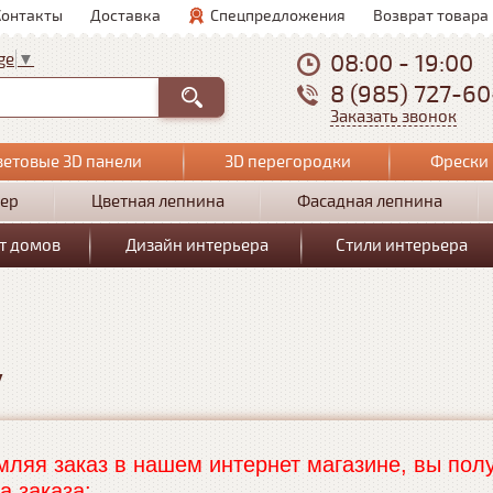
Контакты
Доставка
Спецпредложения
Возврат товара
08:00 - 19:00
ge
▼
8 (985) 727-6
Заказать звонок
ветовые 3D панели
3D перегородки
Фрески 
ер
Цветная лепнина
Фасадная лепнина
т домов
Дизайн интерьера
Стили интерьера
у
ляя заказ в нашем интернет магазине, вы полу
а заказа: