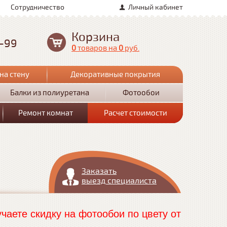
Сотрудничество
Личный кабинет
Корзина
0-99
0
товаров
на
0
руб.
на стену
Декоративные покрытия
Балки из полиуретана
Фотообои
Ремонт комнат
Расчет стоимости
Заказать
выезд специалиста
чаете скидку на фотообои по цвету от