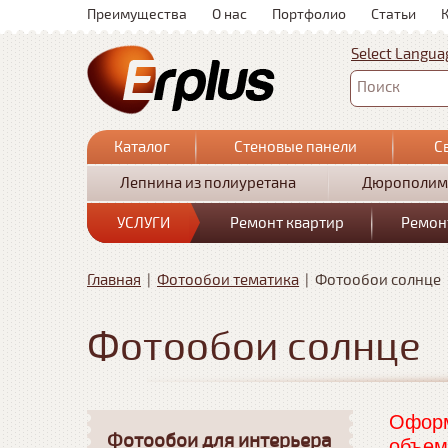
Преимущества
О нас
Портфолио
Статьи
Select Langua
Поиск
Каталог
Стеновые панели
С
Лепнина из полиуретана
Дюрополим
УСЛУГИ
Ремонт квартир
Ремон
Главная
|
Фотообои тематика
|
Фотообои солнце
Фотообои солнце
Оформ
Фотообои для интерьера
объем