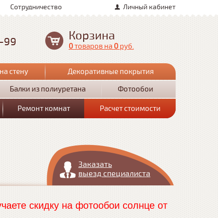
Сотрудничество
Личный кабинет
Корзина
0-99
0
товаров
на
0
руб.
на стену
Декоративные покрытия
Балки из полиуретана
Фотообои
Ремонт комнат
Расчет стоимости
Заказать
выезд специалиста
чаете скидку на фотообои солнце от