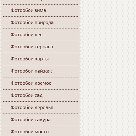
Фотообои зима
Фотообои природа
Фотообои лес
Фотообои терраса
Фотообои карты
Фотообои пейзаж
Фотообои космос
Фотообои сад
Фотообои деревья
Фотообои сакура
Фотообои мосты