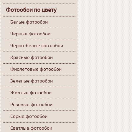
Фотообои по цвету
Белые фотообои
Черные фотообои
Черно-белые фотообои
Красные фотообои
Фиолетовые фотообои
Зеленые фотообои
Желтые фотообои
Розовые фотообои
Серые фотообои
Светлые фотообои