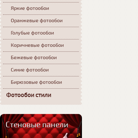
Яркие фотообои
Оранжевые фотообои
Голубые фотообои
Коричневые фотообои
Бежевые фотообои
Синие фотообои
Бирюзовые фотообои
Фотообои стили
Стеновые панели