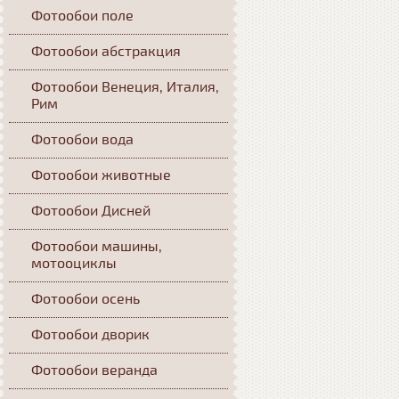
Фотообои поле
Фотообои абстракция
Фотообои Венеция, Италия,
Рим
Фотообои вода
Фотообои животные
Фотообои Дисней
Фотообои машины,
мотооциклы
Фотообои осень
Фотообои дворик
Фотообои веранда