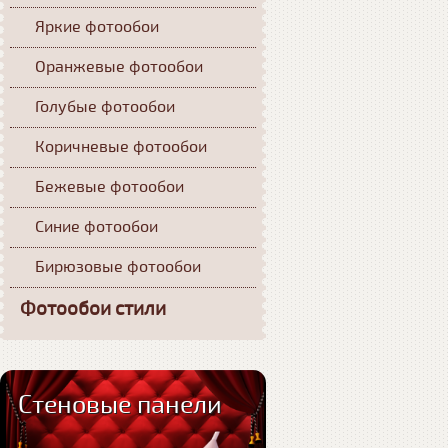
Яркие фотообои
Оранжевые фотообои
Голубые фотообои
Коричневые фотообои
Бежевые фотообои
Синие фотообои
Бирюзовые фотообои
Фотообои стили
Стеновые панели