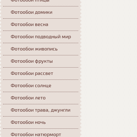
Фотообои птицы
Фотообои домики
Фотообои весна
Фотообои подводный мир
Фотообои живопись
Фотообои фрукты
Фотообои рассвет
Фотообои солнце
Фотообои лето
Фотообои трава, джунгли
Фотообои ночь
Фотообои натюрморт