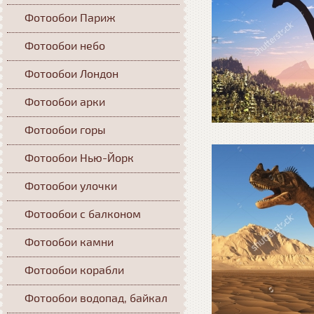
Фотообои Париж
Фотообои небо
Фотообои Лондон
Фотообои арки
Фотообои горы
Фотообои Нью-Йорк
Фотообои улочки
Фотообои с балконом
Фотообои камни
Фотообои корабли
Фотообои водопад, байкал