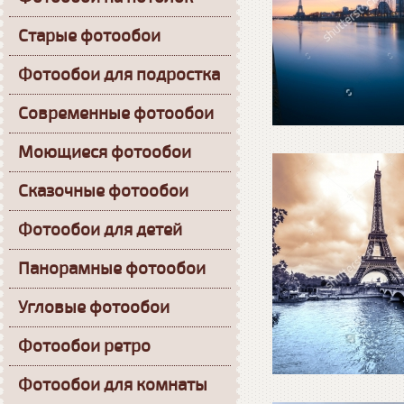
Старые фотообои
Фотообои для подростка
Современные фотообои
Моющиеся фотообои
Сказочные фотообои
Фотообои для детей
Панорамные фотообои
Угловые фотообои
Фотообои ретро
Фотообои для комнаты