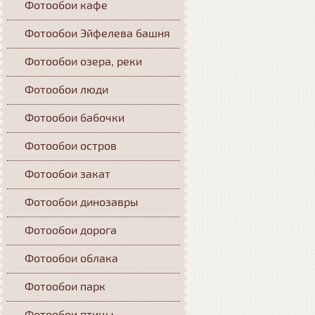
Фотообои кафе
Фотообои Эйфелева башня
Фотообои озера, реки
Фотообои люди
Фотообои бабочки
Фотообои остров
Фотообои закат
Фотообои динозавры
Фотообои дорога
Фотообои облака
Фотообои парк