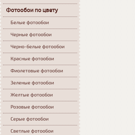
Фотообои по цвету
Белые фотообои
Черные фотообои
Черно-белые фотообои
Красные фотообои
Фиолетовые фотообои
Зеленые фотообои
Желтые фотообои
Розовые фотообои
Серые фотообои
Светлые фотообои