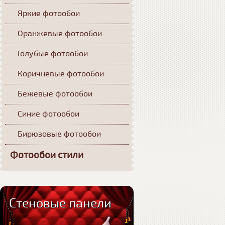
Яркие фотообои
Оранжевые фотообои
Голубые фотообои
Коричневые фотообои
Бежевые фотообои
Синие фотообои
Бирюзовые фотообои
Фотообои стили
Стеновые панели