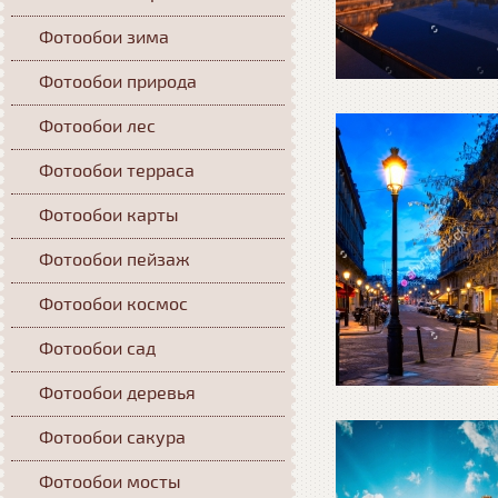
Фотообои зима
Фотообои природа
Фотообои лес
Фотообои терраса
Фотообои карты
Фотообои пейзаж
Фотообои космос
Фотообои сад
Фотообои деревья
Фотообои сакура
Фотообои мосты