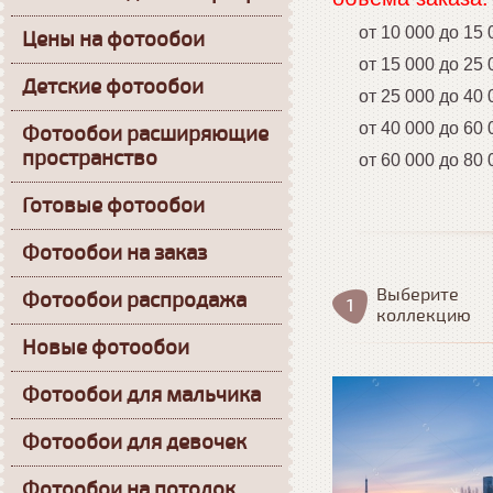
от 10 000 до 15 
Цены на фотообои
от 15 000 до 25 
Детские фотообои
от 25 000 до 40 0
от 40 000 до 60 
Фотообои расширяющие
пространство
от 60 000 до 80 
Готовые фотообои
Фотообои на заказ
Выберите
Фотообои распродажа
коллекцию
Новые фотообои
Фотообои для мальчика
Фотообои для девочек
Фотообои на потолок