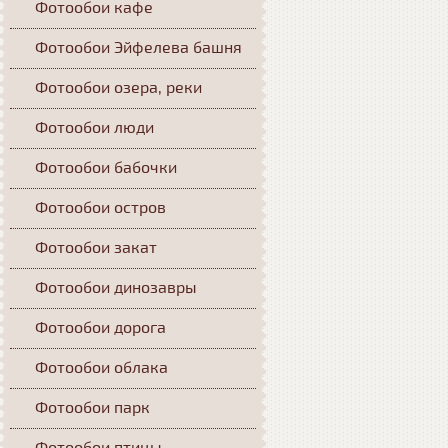
Фотообои кафе
Фотообои Эйфелева башня
Фотообои озера, реки
Фотообои люди
Фотообои бабочки
Фотообои остров
Фотообои закат
Фотообои динозавры
Фотообои дорога
Фотообои облака
Фотообои парк