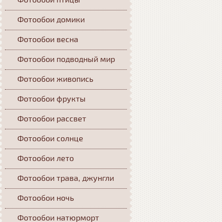
Фотообои птицы
Фотообои домики
Фотообои весна
Фотообои подводный мир
Фотообои живопись
Фотообои фрукты
Фотообои рассвет
Фотообои солнце
Фотообои лето
Фотообои трава, джунгли
Фотообои ночь
Фотообои натюрморт