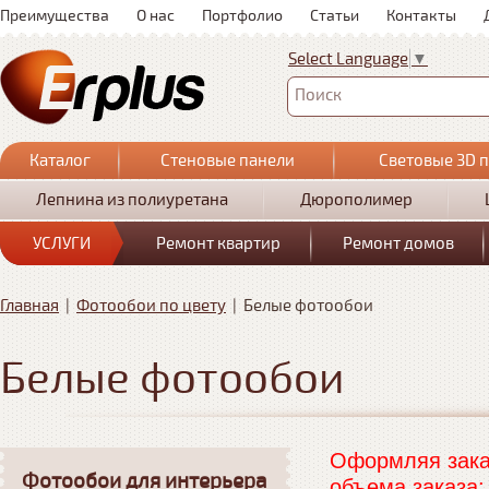
Преимущества
О нас
Портфолио
Статьи
Контакты
Select Language
▼
Поиск
Каталог
Стеновые панели
Световые 3D 
Лепнина из полиуретана
Дюрополимер
УСЛУГИ
Ремонт квартир
Ремонт домов
Главная
|
Фотообои по цвету
|
Белые фотообои
Белые фотообои
Оформляя заказ
Фотообои для интерьера
объема заказа: