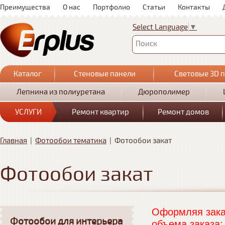
Преимущества
О нас
Портфолио
Статьи
Контакты
Select Language
▼
Поиск
Каталог
Стеновые панели
Световые 3D 
Лепнина из полиуретана
Дюрополимер
УСЛУГИ
Ремонт квартир
Ремонт домов
Главная
|
Фотообои тематика
|
Фотообои закат
Фотообои закат
Оформляя заказ
Фотообои для интерьера
объема заказа: