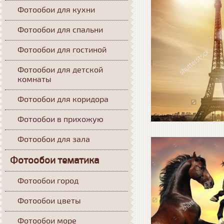
Фотообои для кухни
Фотообои для спальни
Фотообои для гостиной
Фотообои для детской
комнаты
Фотообои для коридора
Фотообои в прихожую
Фотообои для зала
Фотообои тематика
Фотообои город
Фотообои цветы
Фотообои море