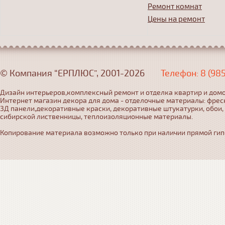
Ремонт комнат
Цены на ремонт
© Компания “ЕРПЛЮС”, 2001-2026
Телефон: 8 (98
Дизайн интерьеров,комплексный ремонт и отделка квартир и домо
Интернет магазин декора для дома - отделочные материалы: фрес
3Д панели,декоративные краски, декоративные штукатурки, обои,
сибирской лиственницы, теплоизоляционные материалы.
Копирование материала возможно только при наличии прямой гипер