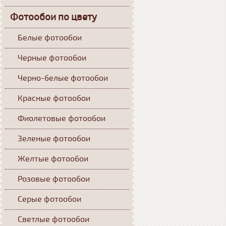
Фотообои по цвету
Белые фотообои
Черные фотообои
Черно-белые фотообои
Красные фотообои
Фиолетовые фотообои
Зеленые фотообои
Желтые фотообои
Розовые фотообои
Серые фотообои
Светлые фотообои