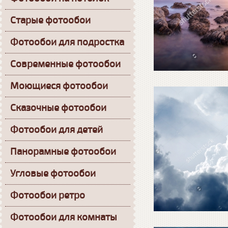
Старые фотообои
Фотообои для подростка
Современные фотообои
Моющиеся фотообои
Сказочные фотообои
Фотообои для детей
Панорамные фотообои
Угловые фотообои
Фотообои ретро
Фотообои для комнаты