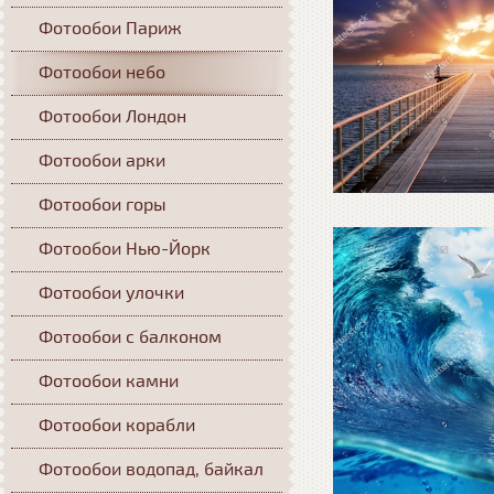
Фотообои Париж
Фотообои небо
Фотообои Лондон
Фотообои арки
Фотообои горы
Фотообои Нью-Йорк
Фотообои улочки
Фотообои с балконом
Фотообои камни
Фотообои корабли
Фотообои водопад, байкал