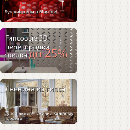
Лучшие цены в Москве!
Гипсовые 3D
перегородки
до 25%
скидка
Лепнина из гипса
Супер акция!!! Скидки каждому
клиенту!