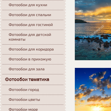
Фотообои для кухни
Фотообои для спальни
Фотообои для гостиной
Фотообои для детской
комнаты
Фотообои для коридора
Фотообои в прихожую
Фотообои для зала
Фотообои тематика
Фотообои город
Фотообои цветы
Фотообои море