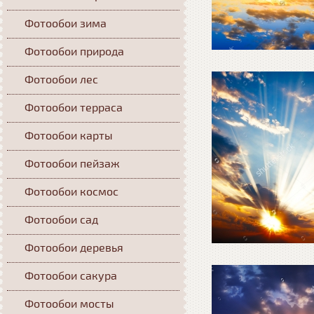
Фотообои зима
Фотообои природа
Фотообои лес
Фотообои терраса
Фотообои карты
Фотообои пейзаж
Фотообои космос
Фотообои сад
Фотообои деревья
Фотообои сакура
Фотообои мосты