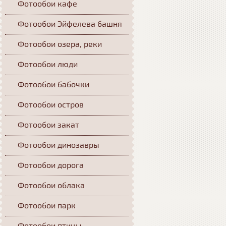
Фотообои кафе
Фотообои Эйфелева башня
Фотообои озера, реки
Фотообои люди
Фотообои бабочки
Фотообои остров
Фотообои закат
Фотообои динозавры
Фотообои дорога
Фотообои облака
Фотообои парк