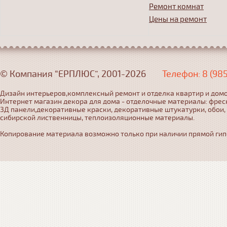
Ремонт комнат
Цены на ремонт
© Компания “ЕРПЛЮС”, 2001-2026
Телефон: 8 (98
Дизайн интерьеров,комплексный ремонт и отделка квартир и домо
Интернет магазин декора для дома - отделочные материалы: фрес
3Д панели,декоративные краски, декоративные штукатурки, обои,
сибирской лиственницы, теплоизоляционные материалы.
Копирование материала возможно только при наличии прямой гипер