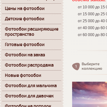
от 10 000 до 15 
Цены на фотообои
от 15 000 до 25 
Детские фотообои
от 25 000 до 40 0
от 40 000 до 60 
Фотообои расширяющие
пространство
от 60 000 до 80 
Готовые фотообои
Фотообои на заказ
Выберите
Фотообои распродажа
коллекцию
Новые фотообои
Фотообои для мальчика
Фотообои для девочек
Фотообои на потолок