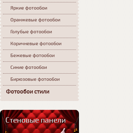
Яркие фотообои
Оранжевые фотообои
Голубые фотообои
Коричневые фотообои
Бежевые фотообои
Синие фотообои
Бирюзовые фотообои
Фотообои стили
Стеновые панели