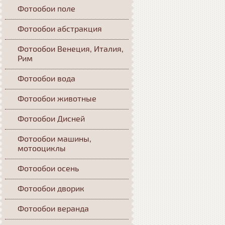
Фотообои поле
Фотообои абстракция
Фотообои Венеция, Италия,
Рим
Фотообои вода
Фотообои животные
Фотообои Дисней
Фотообои машины,
мотооциклы
Фотообои осень
Фотообои дворик
Фотообои веранда