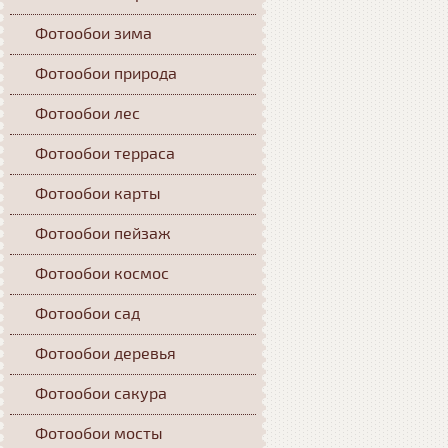
Фотообои зима
Фотообои природа
Фотообои лес
Фотообои терраса
Фотообои карты
Фотообои пейзаж
Фотообои космос
Фотообои сад
Фотообои деревья
Фотообои сакура
Фотообои мосты