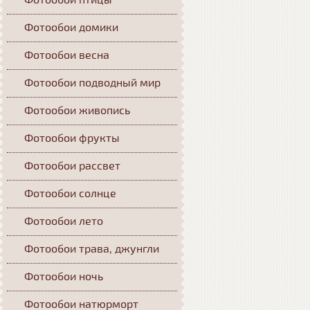
Фотообои птицы
Фотообои домики
Фотообои весна
Фотообои подводный мир
Фотообои живопись
Фотообои фрукты
Фотообои рассвет
Фотообои солнце
Фотообои лето
Фотообои трава, джунгли
Фотообои ночь
Фотообои натюрморт