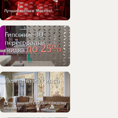
Лучшие цены в Москве!
Гипсовые 3D
перегородки
до 25%
скидка
Лепнина из гипса
Супер акция!!! Скидки каждому
клиенту!