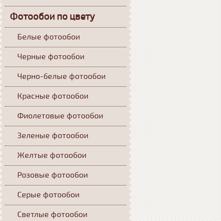
Фотообои по цвету
Белые фотообои
Черные фотообои
Черно-белые фотообои
Красные фотообои
Фиолетовые фотообои
Зеленые фотообои
Желтые фотообои
Розовые фотообои
Серые фотообои
Светлые фотообои